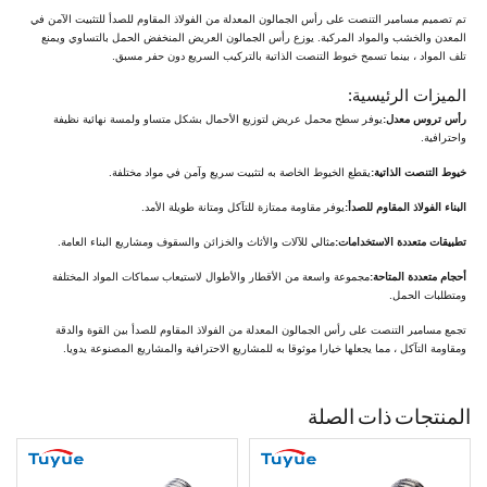
تم تصميم مسامير التنصت على رأس الجمالون المعدلة من الفولاذ المقاوم للصدأ للتثبيت الآمن في
المعدن والخشب والمواد المركبة. يوزع رأس الجمالون العريض المنخفض الحمل بالتساوي ويمنع
تلف المواد ، بينما تسمح خيوط التنصت الذاتية بالتركيب السريع دون حفر مسبق.
الميزات الرئيسية:
رأس تروس معدل:
يوفر سطح محمل عريض لتوزيع الأحمال بشكل متساو ولمسة نهائية نظيفة
واحترافية.
خيوط التنصت الذاتية:
يقطع الخيوط الخاصة به لتثبيت سريع وآمن في مواد مختلفة.
البناء الفولاذ المقاوم للصدأ:
يوفر مقاومة ممتازة للتآكل ومتانة طويلة الأمد.
تطبيقات متعددة الاستخدامات:
مثالي للآلات والأثاث والخزائن والسقوف ومشاريع البناء العامة.
أحجام متعددة المتاحة:
مجموعة واسعة من الأقطار والأطوال لاستيعاب سماكات المواد المختلفة
ومتطلبات الحمل.
تجمع مسامير التنصت على رأس الجمالون المعدلة من الفولاذ المقاوم للصدأ بين القوة والدقة
ومقاومة التآكل ، مما يجعلها خيارا موثوقا به للمشاريع الاحترافية والمشاريع المصنوعة يدويا.
المنتجات ذات الصلة