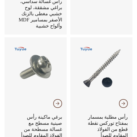
رأس غسالة سداسي،
براغي مشققة، لوح
خشبي مغطى بالزنك
الأصفر بمسامير MDF
وألواح خشبية
𐃔
𐃔
رأس مطلية بمسمار
برغي ماكينة رأس
بمفتاح توركس نقطة
صينية مسطح مع
قطع من الفولاذ
غسالة مسطحة من
المقاوم للصدأ
الفولاذ المقاوم للصدأ