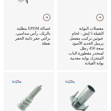
𐃔
𐃔
مفصلات البوابة
غسالة EPDM مطلية
الثقيلة 5 إنش - لحام
بالزنك، رأس سداسي،
عبوتين تركيب مفصل
براغي حفر ذاتية الحفر
برميل الحديد الأسود
نقطة
سعة 450 رطل
لمنحدر مقطورة الباب
المتحرك بوابة معدنية
بوابة القيادة