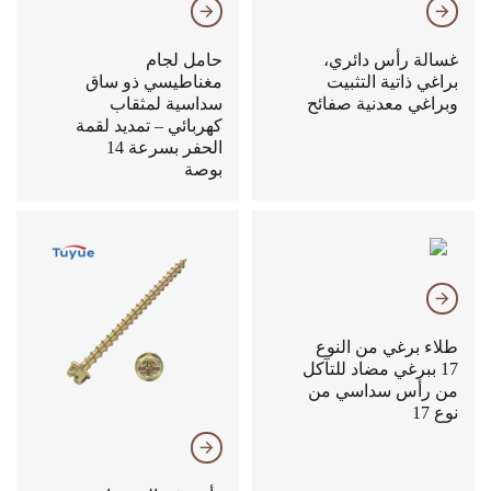
𐃔
𐃔
غسالة رأس دائري،
حامل لجام
براغي ذاتية التثبيت
مغناطيسي ذو ساق
وبراغي معدنية صفائح
سداسية لمثقاب
كهربائي – تمديد لقمة
الحفر بسرعة 14
بوصة
𐃔
طلاء برغي من النوع
17 ببرغي مضاد للتآكل
من رأس سداسي من
نوع 17
𐃔