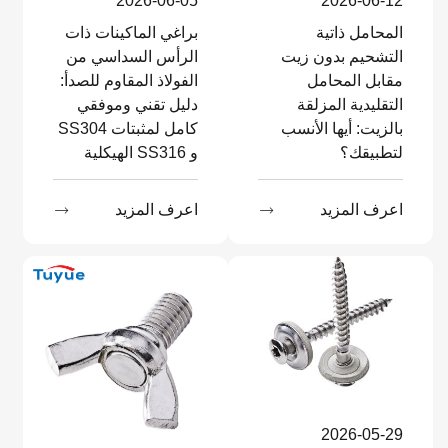
2026-06-05
2026-06-12
المحامل ذاتية
براغي الماكينات ذات
التشحيم بدون زيت
الرأس السداسي من
مقابل المحامل
الفولاذ المقاوم للصدأ:
التقليدية المزلقة
دليل تقني وموفقي
بالزيت: أيها الأنسب
كامل لمثبتات SS304
لتطبيقك؟
و SS316 الهيكلية
اعرف المزيد

اعرف المزيد

2026-05-29