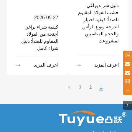
دليل شراء براغي
خشب الفولاذ المقاوم
2026-05-27
للصدأ: كيفية اختيار
الدرجة ونوع الرأس
كيفية شراء براغي
والحجم المناسبين
أجنحة من الفولاذ
لمشروعك
المقاوم للصدأ: دليل
شراء كامل
اعرف المزيد

اعرف المزيد

11
...
5
4
3
2
1