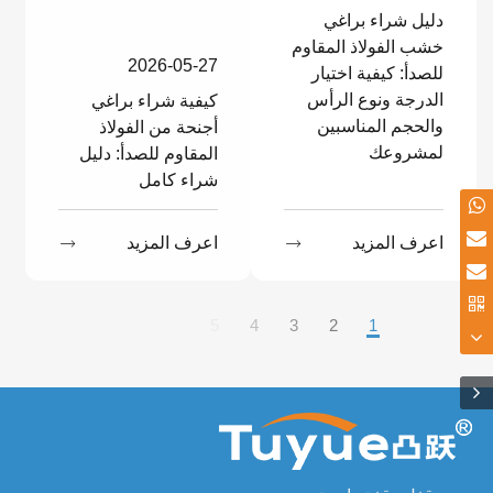
دليل شراء براغي
خشب الفولاذ المقاوم
2026-05-27
للصدأ: كيفية اختيار
الدرجة ونوع الرأس
كيفية شراء براغي
والحجم المناسبين
أجنحة من الفولاذ
لمشروعك
المقاوم للصدأ: دليل
شراء كامل
اعرف المزيد

اعرف المزيد

9
...
5
4
3
2
1