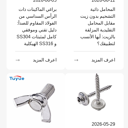
2026-06-05
2026-06-12
المحامل ذاتية
براغي الماكينات ذات
التشحيم بدون زيت
الرأس السداسي من
مقابل المحامل
الفولاذ المقاوم للصدأ:
التقليدية المزلقة
دليل تقني وموفقي
بالزيت: أيها الأنسب
كامل لمثبتات SS304
لتطبيقك؟
و SS316 الهيكلية
اعرف المزيد

اعرف المزيد

2026-05-29