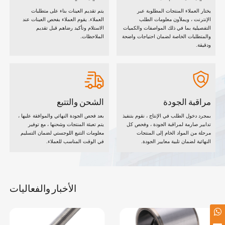
يختار العملاء المنتجات المطلوبة عبر
يتم تقديم العينات بناء على متطلبات
الإنترنت ، ويملأون معلومات الطلب
العملاء. يقوم العملاء بفحص العينات عند
التفصيلية بما في ذلك المواصفات والكميات
الاستلام وتأكيد رضاهم قبل تقديم
والمتطلبات الخاصة لضمان احتياجات واضحة
الملاحظات.
ودقيقة.
مراقبة الجودة
الشحن والتتبع
بمجرد دخول الطلب في الإنتاج ، نقوم بتنفيذ
بعد فحص الجودة النهائي والموافقة عليها ،
تدابير صارمة لمراقبة الجودة ، وفحص كل
يتم تعبئة المنتجات وشحنها ، مع توفير
مرحلة من المواد الخام إلى المنتجات
معلومات التتبع اللوجستي لضمان التسليم
النهائية لضمان تلبية معايير الجودة.
في الوقت المناسب للعملاء.
الأخبار والفعاليات