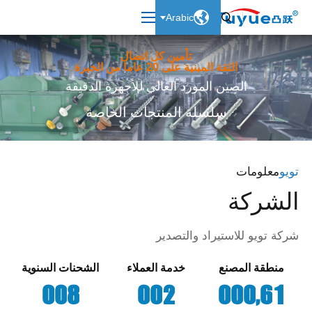

Arabic

تأمين كل اتصال
الثقة المبنية على 20 عاما من الخبرة
الصين المورد العالي للأجهزة الدقيقة
سلسلة المنتجات الخاصة
تويو
معلومات
الشركة
شركة تويو للاستيراد والتصدير
منطقة المصنع
خدمة العملاء
الشحنات السنوية
,
0
0
8
0
0
2
0
0
0
6
1