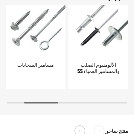
الألومنيوم الصلب
مسامير السحابات
والمسامير العمياء SS
منتج ساخن

𐃔