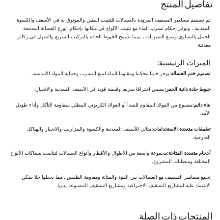
تفاصيل المنتج
تم تصميم مسامير التسقيف المزودة بالغسالات للتثبيت المتين والموثوق به في الأسقف والكسوة
المعدنية ، وتوفر إحكام تسرب الماء مع تثبيت الألواح في مكانها بإحكام. توزع الغسالة المدمجة
الحمل بالتساوي وتمنع التسربات ، بينما تسمح الخيوط الحادة بالتركيب السريع والسهل في ركائز
معدنية.
الميزات الرئيسية:
تصميم ختم الغسالة:
يوفر ختما محكما ومقاوما للماء لمنع التسرب وحماية المواد الأساسية.
خيوط حادة ذاتية الحفر:
يضمن اختراقا سريعا وقبضة قوية في الأسقف المعدنية والانحياز.
بناء دائم:
مصنوع من الفولاذ المقاوم للصدأ أو الفولاذ الكربوني المطلي لمقاومة التآكل وأداء طويل
الأمد.
تطبيقات متعددة الاستخدامات:
مثالي للأسقف المعدنية والكسوة والمزاريب والانحياز والهياكل
الخارجية.
أحجام متعددة المتاحة:
مجموعة واسعة من الأطوال والأقطار وأنواع الغسالات لتناسب سماكات الألواح
المختلفة ومتطلبات المشروع.
تجمع مسامير التسقيف مع الغسالات بين القوة والمتانة ومقاومة الطقس ، مما يجعلها حلا يمكن
الاعتماد عليه لمشاريع التسقيف الاحترافية ومشاريع التسقيف المصنوعة يدويا.
المنتجات ذات الصلة