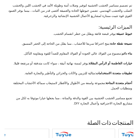
تم تصميم مسامير الخشب الخشبية لتوفير وصلات آمنة وطويلة الأمد في الخشب اللين والخشب
الصلب والخشب الهندسي. تضمن خيوطها الحادة والعميقة أقصى قدر من الثبات ، بينما يوفر العمود
القوي قوة تثبيت ممتازة لمشاريع الأعمال الخشبية الإنشائية والزخرفية.
الميزات الرئيسية:
خيوط عميقة:
يوفر قبضة فائقة ويقلل من خطر انقسام الخشب.
نصيحة نقطة حادة:
يتيح اختراقا سريعا للأخشاب ، مما يقلل من الحاجة إلى الحفر المسبق.
بناء دائم:
مصنوع من الفولاذ عالي الجودة أو الفولاذ المقاوم للصدأ للقوة ومقاومة التآكل.
خيارات الغاطسة أو الرأس المقلاة:
يوفر لمسة نهائية أنيقة ، سواء كانت متدفقة أو مرتفعة قليلا.
تطبيقات متعددة الاستخدامات:
مثالية للتزيين والأثاث والخزائن والتأطير والنجارة العامة.
أحجام متعددة المتاحة:
مجموعة واسعة من الأطوال والأقطار لاستيعاب سماكة الأخشاب المختلفة
ومتطلبات الحمل.
تجمع مسامير الخشب الخشبية بين القوة والدقة والمتانة ، مما يجعلها خيارا موثوقا به لكل من
مشاريع النجارة الاحترافية وأعمال النجارة DIY.
المنتجات ذات الصلة