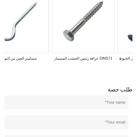
يوط
DIN571 عرافة رئيس الخشب المسمار
مسامير العين من النوع C
طلب حصة