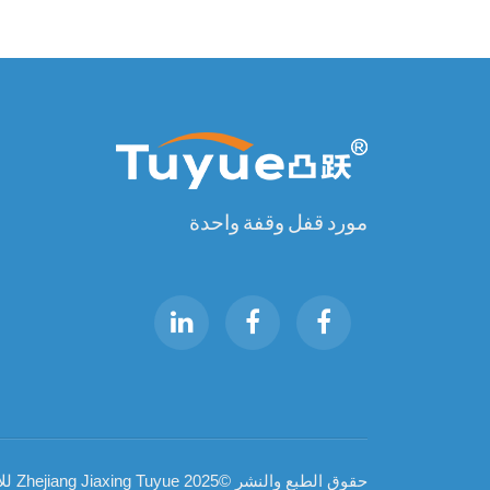
مورد قفل وقفة واحدة
حقوق الطبع والنشر ©2025 Zhejiang Jiaxing Tuyue للاستيراد والتصدير المحدودة. كل الحقوق محفوظة.