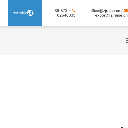
+86-573-
office@zjraise.cn /

Arabic
82646333
export@zjraise.cn