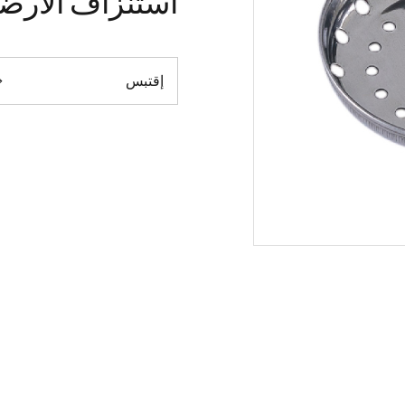
استنزاف الأرضي

إقتبس