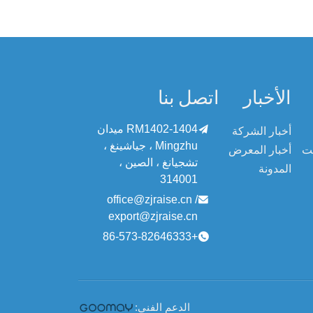
الأخبار
اتصل بنا
RM1402-1404 ميدان

أخبار الشركة
Mingzhu ، جياشينغ ،
يت
أخبار المعرض
تشجيانغ ، الصين ،
المدونة
314001
office@zjraise.cn /

export@zjraise.cn
+86-573-82646333

الدعم الفني: