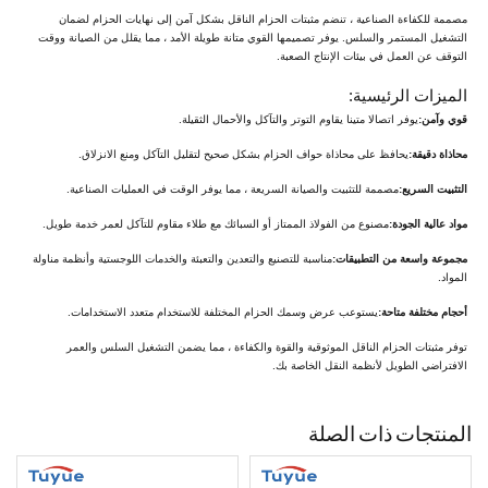
مصممة للكفاءة الصناعية ، تنضم مثبتات الحزام الناقل بشكل آمن إلى نهايات الحزام لضمان
التشغيل المستمر والسلس. يوفر تصميمها القوي متانة طويلة الأمد ، مما يقلل من الصيانة ووقت
التوقف عن العمل في بيئات الإنتاج الصعبة.
الميزات الرئيسية:
قوي وآمن:
يوفر اتصالا متينا يقاوم التوتر والتآكل والأحمال الثقيلة.
محاذاة دقيقة:
يحافظ على محاذاة حواف الحزام بشكل صحيح لتقليل التآكل ومنع الانزلاق.
التثبيت السريع:
مصممة للتثبيت والصيانة السريعة ، مما يوفر الوقت في العمليات الصناعية.
مواد عالية الجودة:
مصنوع من الفولاذ الممتاز أو السبائك مع طلاء مقاوم للتآكل لعمر خدمة طويل.
مجموعة واسعة من التطبيقات:
مناسبة للتصنيع والتعدين والتعبئة والخدمات اللوجستية وأنظمة مناولة
المواد.
أحجام مختلفة متاحة:
يستوعب عرض وسمك الحزام المختلفة للاستخدام متعدد الاستخدامات.
توفر مثبتات الحزام الناقل الموثوقية والقوة والكفاءة ، مما يضمن التشغيل السلس والعمر
الافتراضي الطويل لأنظمة النقل الخاصة بك.
المنتجات ذات الصلة