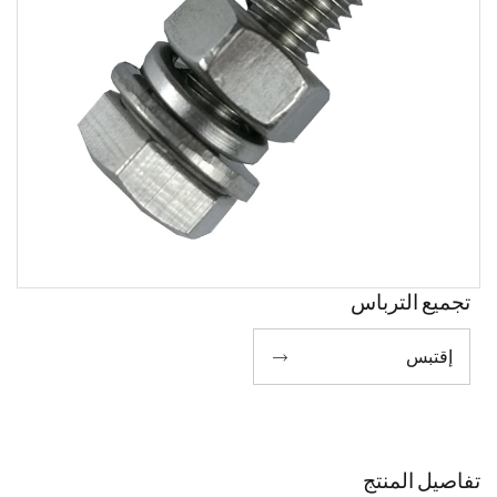
تجميع الترباس
إقتبس

تفاصيل المنتج