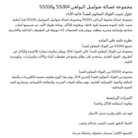
مجموعة غسالة صواميل البولغي SS304 وSS316
حلول تثبيت الفولاذ المقاوم للصدأ عالية الأداء
مجموعة غسالة صامولة البراغي SS304 ومجموعة غسالة صواميل الصواميل SS316 هما أنظمة
تثبيت عالية الجودة مصممة لقوة فائقة، ومقاومة للتآكل، ومتانة طويلة الأمد. تم تصميمها لبيئات
صناعية وإنشائية وبحرية متطلبة، وتوفر هذه التجميعات أداء موثوقا في التطبيقات الداخلية والخارجية.
نظرة عامة على المادة
تجميع SS304 من الفولاذ المقاوم للصدأ
مصنوعة من الفولاذ المقاوم للصدأ عالي الجودة 304، وتوفر مقاومة ممتازة للأكسدة والتآكل في
الظروف الجوية العادية. يستخدم على نطاق واسع في تطبيقات البناء والآلات والسيارات، والهندسة
العامة.
مجموعة SS316 من الفولاذ المقاوم للصدأ
مصنوع من الفولاذ المقاوم للصدأ البحري 316، يوفر هذا النوع مقاومة محسنة للكلوريدات والمياه
المالحة والمواد الكيميائية القاسية. وهي مثالية للبيئات البحرية، والمعالجة الكيميائية، ومشاريع البنية
التحتية الساحلية.
الميزات الرئيسية
مقاومة استثنائية للتآكل والصدأ
قوة شد عالية وقدرة تحمل الأحمال
الخيط الدقيق لتثبيت التثبيت بإحكام وتثبيت
التجميع الكامل: مسمار، صامولة، وغسالة مدرجة