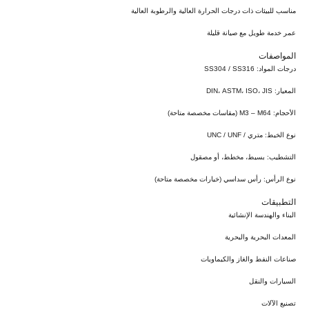
مناسب للبيئات ذات درجات الحرارة العالية والرطوبة العالية
عمر خدمة طويل مع صيانة قليلة
المواصفات
درجات المواد: SS304 / SS316
المعيار: DIN، ASTM، ISO، JIS
الأحجام: M3 – M64 (مقاسات مخصصة متاحة)
نوع الخيط: متري / UNC / UNF
التشطيب: بسيط، مخطط، أو مصقول
نوع الرأس: رأس سداسي (خيارات مخصصة متاحة)
التطبيقات
البناء والهندسة الإنشائية
المعدات البحرية والبحرية
صناعات النفط والغاز والكيماويات
السيارات والنقل
تصنيع الآلات