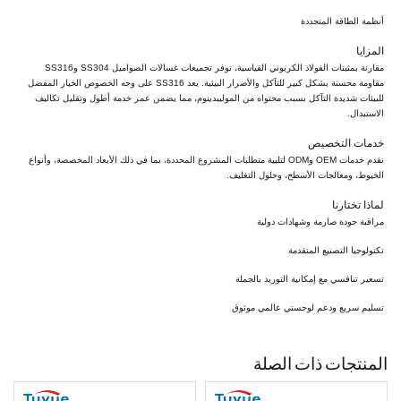
أنظمة الطاقة المتجددة
المزايا
مقارنة بمثبتات الفولاذ الكربوني القياسية، توفر تجميعات غسالات الصواميل SS304 وSS316
مقاومة محسنة بشكل كبير للتآكل والأضرار البيئية. يعد SS316 على وجه الخصوص الخيار المفضل
للبيئات شديدة التآكل بسبب محتواه من الموليبدينوم، مما يضمن عمر خدمة أطول وتقليل تكاليف
الاستبدال.
خدمات التخصيص
نقدم خدمات OEM وODM لتلبية متطلبات المشروع المحددة، بما في ذلك الأبعاد المخصصة، وأنواع
الخيوط، ومعالجات الأسطح، وحلول التغليف.
لماذا تختارنا
مراقبة جودة صارمة وشهادات دولية
تكنولوجيا التصنيع المتقدمة
تسعير تنافسي مع إمكانية التوريد بالجملة
تسليم سريع ودعم لوجستي عالمي موثوق
المنتجات ذات الصلة