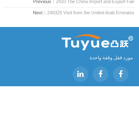
Previous：
2410 The China Import and Export Fair
Next：
240325 Visit from the United Arab Emirates
مورد قفل وقفة واحدة
اتصل بنا
RM1402-1404 ميدان Mingzhu ، جياشينغ ، تشجيانغ ،

الصين ، 314001
office@zjraise.cn / export@zjraise.cn

+86-573-82646333
