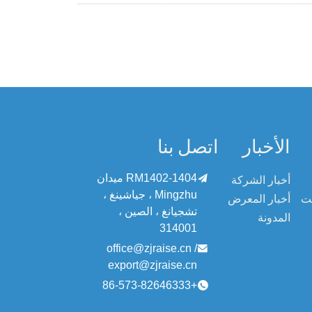
الأخبار
اتصل بنا
RM1402-1404 ميدان

أخبار الشركة
Mingzhu ، جياشينغ ،
يت
أخبار المعرض
تشجيانغ ، الصين ،
المدونة
314001
office@zjraise.cn /

export@zjraise.cn
+86-573-82646333
