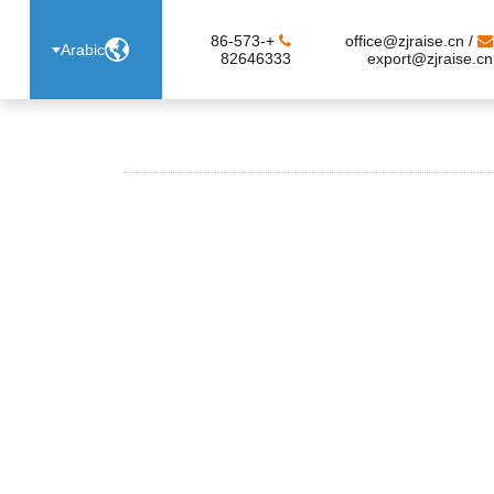
+86-573-
office@zjraise.cn /

Arabic
82646333
export@zjraise.cn